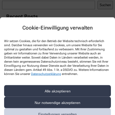
Suchen
Recent Posts
Hello world!
Cookie-Einwilligung verwalten
Recent Comments
Wir setzen Cookies, die für den Betrieb der Website technisch erforderlich
A WordPress Commenter
zu
Hello world!
sind. Darüber hinaus verwenden wir Cookies, um unsere Website für Sie
optimal zu gestalten und fortlaufend zu verbessern. Mit Ihrer Zustimmung
geben wir Informationen zu Ihrer Verwendung unserer Website auch an
Drittanbieter weiter. Soweit dabei Daten in Ländern verarbeitet werden, in
denen kein angemessenes Datenschutzniveau besteht, stimmen Sie mit Ihrer
Einwilligung zur Nutzung dieser Dienste auch der Verarbeitung Ihrer Daten in
diesen Ländern gem. Artikel 49 Abs. 1 lit. a DSGVO zu. Weitere Informationen
Kontakt
können Sie unserer
Datenschutzerklärung
entnehmen.
Süd Apotheke
Alle akzeptieren
Zibbeklebenerstr. 7
,
39288
Burg
+49-392145489
Nur notwendige akzeptieren
+49-39212429
Einstellungen verwalten
info@suedapoburg.de