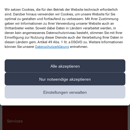
Kontakt
Wir setzen Cookies, die für den Betrieb der Website technisch erforderlich
sind. Darüber hinaus verwenden wir Cookies, um unsere Website für Sie
Süd Apotheke
optimal zu gestalten und fortlaufend zu verbessern. Mit Ihrer Zustimmung
geben wir Informationen zu Ihrer Verwendung unserer Website auch an
Drittanbieter weiter. Soweit dabei Daten in Ländern verarbeitet werden, in
Zibbeklebenerstr. 7
,
39288
Burg
denen kein angemessenes Datenschutzniveau besteht, stimmen Sie mit Ihrer
+49-392145489
Einwilligung zur Nutzung dieser Dienste auch der Verarbeitung Ihrer Daten in
diesen Ländern gem. Artikel 49 Abs. 1 lit. a DSGVO zu. Weitere Informationen
+49-39212429
können Sie unserer
Datenschutzerklärung
entnehmen.
info@suedapoburg.de
Alle akzeptieren
Nur notwendige akzeptieren
Über uns
Leistungen
Einstellungen verwalten
Lieferoptionen
Kontakt
Services